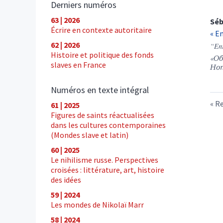
Derniers numéros
63 | 2026
Séb
Écrire en contexte autoritaire
« E
62 | 2026
“Enr
Histoire et politique des fonds
«Об
slaves en France
Но
Numéros en texte intégral
Re
61 | 2025
Figures de saints réactualisées
dans les cultures contemporaines
(Mondes slave et latin)
60 | 2025
Le nihilisme russe. Perspectives
croisées : littérature, art, histoire
des idées
59 | 2024
Les mondes de Nikolaï Marr
58 | 2024