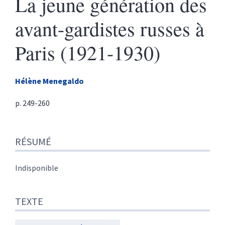
La jeune génération des
avant-gardistes russes à
Paris (1921-1930)
Hélène
Menegaldo
p. 249-260
Résumé
RÉSUMÉ
Texte
Citer cet article
Auteur
Indisponible
TEXTE