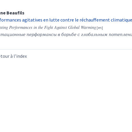
ane
Beaufils
formances agitatives en lutte contre le réchauffement climatiqu
ating Performances in the Fight Against Global Warming
тационные перформансы в борьбе с глобальным потеплен
tour à l’index