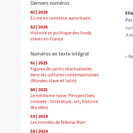
Derniers numéros
63 | 2026
Eli
Écrire en contexte autoritaire
Per
62 | 2026
Agit
Histoire et politique des fonds
Аги
slaves en France
Numéros en texte intégral
Re
61 | 2025
Figures de saints réactualisées
dans les cultures contemporaines
(Mondes slave et latin)
60 | 2025
Le nihilisme russe. Perspectives
croisées : littérature, art, histoire
des idées
59 | 2024
Les mondes de Nikolaï Marr
58 | 2024