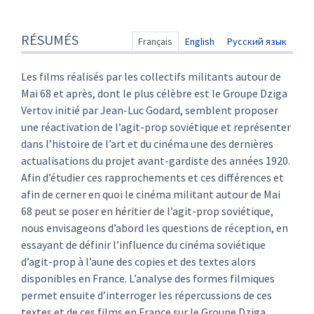
Résumés
RÉSUMÉS
Index
Français
English
Русский язык
Texte
Citer cet article
Les films réalisés par les collectifs militants autour de
Auteur
Mai 68 et après, dont le plus célèbre est le Groupe Dziga
Vertov initié par Jean-Luc Godard, semblent proposer
une réactivation de l’agit-prop soviétique et représenter
dans l’histoire de l’art et du cinéma une des dernières
actualisations du projet avant-gardiste des années 1920.
Afin d’étudier ces rapprochements et ces différences et
afin de cerner en quoi le cinéma militant autour de Mai
68 peut se poser en héritier de l’agit-prop soviétique,
nous envisageons d’abord les questions de réception, en
essayant de définir l’influence du cinéma soviétique
d’agit-prop à l’aune des copies et des textes alors
disponibles en France. L’analyse des formes filmiques
permet ensuite d’interroger les répercussions de ces
textes et de ces films en France sur le Groupe Dziga