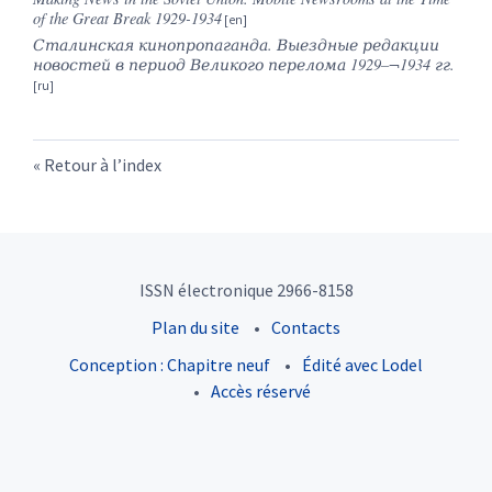
of the Great Break 1929-1934
Сталинская
кинопропаганда
.
Выездные редакции
новостей в период Великого перелома 1929–¬1934 гг.
Retour à l’index
ISSN électronique 2966-8158
Plan du site
Contacts
Conception : Chapitre neuf
Édité avec Lodel
Accès réservé