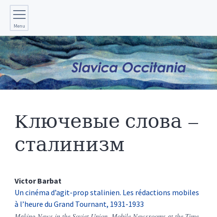
Menu
Kлючевые слова –
сталинизм
Victor
Barbat
Un cinéma d’agit-prop stalinien. Les rédactions mobiles
à l’heure du Grand Tournant, 1931-1933
Making News in the Soviet Union. Mobile Newsrooms at the Time