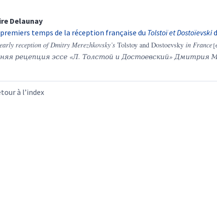
ire
Delaunay
 premiers temps de la réception française du
Tolstoï et Dostoïevski
d
early reception of Dmitry Merezhkovsky’s
Tolstoy and Dostoevsky
in France
нняя
рецепция
эссе
«
Л
.
Толстой
и
Достоевский
»
Дмитрия М
tour à l’index