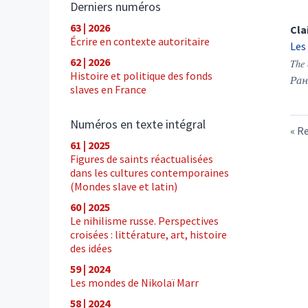
Derniers numéros
63 | 2026
Cla
Écrire en contexte autoritaire
Les
62 | 2026
The 
Histoire et politique des fonds
Ра
slaves en France
Numéros en texte intégral
Re
61 | 2025
Figures de saints réactualisées
dans les cultures contemporaines
(Mondes slave et latin)
60 | 2025
Le nihilisme russe. Perspectives
croisées : littérature, art, histoire
des idées
59 | 2024
Les mondes de Nikolaï Marr
58 | 2024