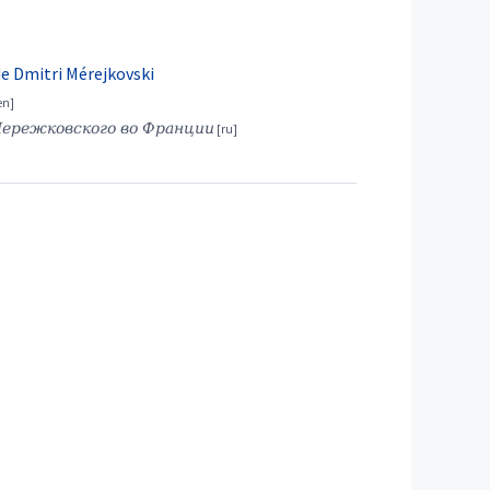
e Dmitri Mérejkovski
ережковского во Франции