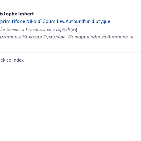
istophe
Imbert
 primitifs de Nikolaï Goumiliev. Autour d’un diptyque
lai Gumilev’s Primitives: on a Diptych
имитивы
Николая
Гумилёва
.
История одного диптиха
ck to index