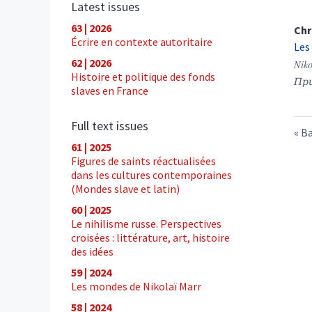
Latest issues
63 | 2026
Chr
Écrire en contexte autoritaire
Les
62 | 2026
Niko
Histoire et politique des fonds
Пр
slaves en France
Full text issues
Ba
61 | 2025
Figures de saints réactualisées
dans les cultures contemporaines
(Mondes slave et latin)
60 | 2025
Le nihilisme russe. Perspectives
croisées : littérature, art, histoire
des idées
59 | 2024
Les mondes de Nikolaï Marr
58 | 2024