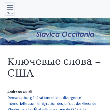
Menu
Kлючевые слова –
США
Andreas
Guidi
Démarcation générationnelle et divergence
mémorielle : sur l’émigration des juifs et des Grecs de
e
Rhodes vers les États-Unis au long du XX
siècle