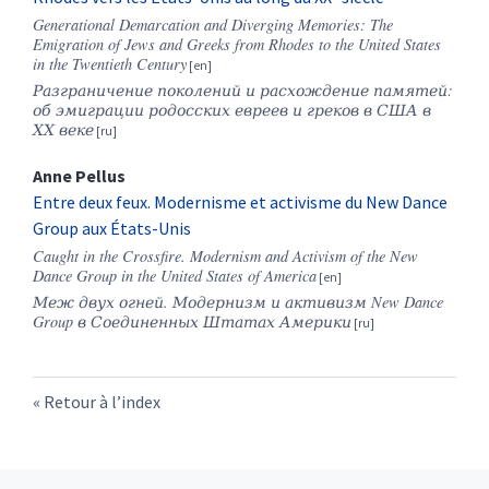
Generational Demarcation and Diverging Memories: The
Emigration of Jews and Greeks from Rhodes to the United States
in the Twentieth Century
Разграничение
поколений
и
расхождение
памятей
:
об
эмиграции
родосских
евреев
и
греков
в
США
в
ХХ
веке
Anne
Pellus
Entre deux feux. Modernisme et activisme du New Dance
Group aux États-Unis
Caught in the Crossfire. Modernism and Activism of the New
Dance Group in the United States of America
Меж
двух
огней
.
Модернизм и активизм New Dance
Group в Соединенных Штатах Америки
Retour à l’index