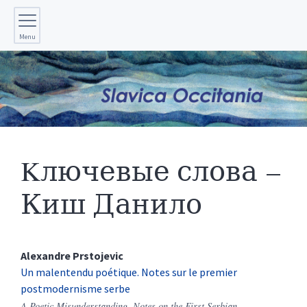
Menu
Kлючевые слова –
Киш Данило
Alexandre
Prstojevic
Un malentendu poétique. Notes sur le premier
postmodernisme serbe
A Poetic Misunderstanding. Notes on the First Serbian