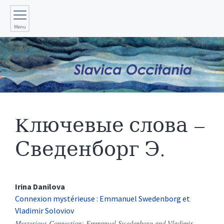
Menu
Kлючевые слова –
Сведенборг Э.
Irina
Danilova
Connexion mystérieuse : Emmanuel Swedenborg et
Vladimir Soloviov
Mysterious Connection: Emmanuel Swedenborg and Vladimir