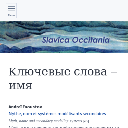
Menu
Kлючевые слова –
имя
Andreï
Faoustov
Mythe, nom et systèmes modélisants secondaires
Myth, name and secondary modeling systems
Миф, имя и вторичные моделирующие системы