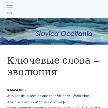
Menu
Kлючевые слова –
эволюция
Kalevi
Kull
Au sujet de la sémiotique de la vie et de l’évolution
About the semiotics of life and evolution
О семиотике жизни и эволюции (Беседа К. Кулля с