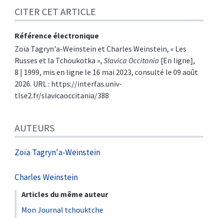
CITER CET ARTICLE
Référence électronique
Zoïa
Tagryn'a-Weinstein
et
Charles
Weinstein
, « Les
Russes et la Tchoukotka »,
Slavica Occitania
[En ligne],
8 | 1999, mis en ligne le 16 mai 2023, consulté le 09 août
2026. URL : https://interfas.univ-
tlse2.fr/slavicaoccitania/388
AUTEURS
Zoïa
Tagryn'a-Weinstein
Charles
Weinstein
Articles du même auteur
Mon Journal tchouktche