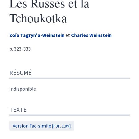
Les Russes et la
Tchoukotka
Zoïa
Tagryn'a-Weinstein
et
Charles
Weinstein
p. 323-333
Résumé
RÉSUMÉ
Texte
Citer cet article
Auteurs
Indisponible
TEXTE
Version Fac-similé
[PDF, 1,8M]