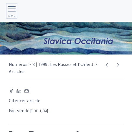
Menu
Numéros
8 | 1999 : Les Russes et l’Orient
Articles
Citer cet article
Fac-similé
[PDF, 1,8M]