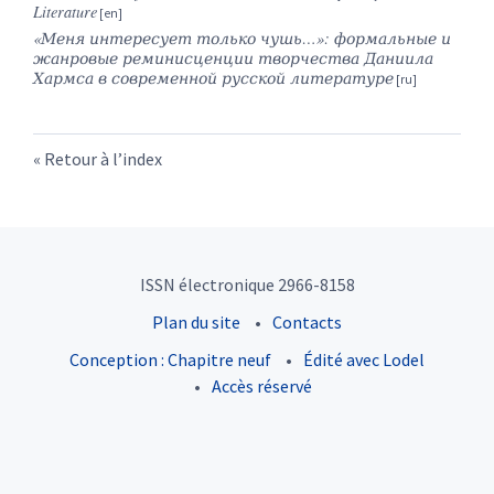
Literature
«Меня интересует только чушь…»
: формальные и
жанровые реминисценции творчества Даниила
Хармса в современной русской литературе
Retour à l’index
ISSN électronique 2966-8158
Plan du site
Contacts
Conception : Chapitre neuf
Édité avec Lodel
Accès réservé