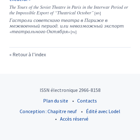
The Tours of the Soviet Theatre in Paris in the Interwar Period or
the Impossible Export of “Theatrical October”
Гастроли советского театра в Париже в
межвоенный период, или невозможный экспорт
«театрального Октября»
Retour à l’index
ISSN électronique 2966-8158
Plan du site
Contacts
Conception : Chapitre neuf
Édité avec Lodel
Accès réservé