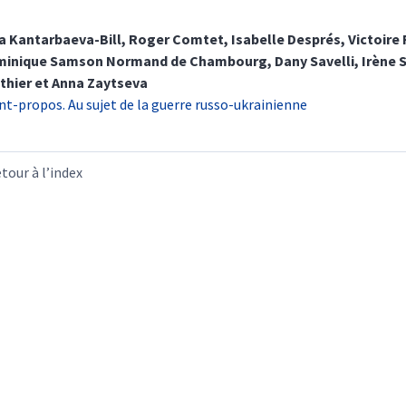
na
Kantarbaeva-Bill
,
Roger
Comtet
,
Isabelle
Després
,
Victoire
minique
Samson Normand de Chambourg
,
Dany
Savelli
,
Irène
thier
et
Anna
Zaytseva
nt-propos. Au sujet de la guerre russo-ukrainienne
tour à l’index