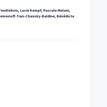
Feuillebois
,
Lucie
Kempf
,
Pascale
Melani
,
Semenoff-Tian-Chansky-Baïdine
,
Bénédicte