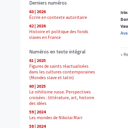
Derniers numéros
63 | 2026
Iri
Écrire en contexte autoritaire
Do
62 | 2026
Vau
Histoire et politique des fonds
Ava
slaves en France
Numéros en texte intégral
Re
61 | 2025
Figures de saints réactualisées
dans les cultures contemporaines
(Mondes slave et latin)
60 | 2025
Le nihilisme russe. Perspectives
croisées : littérature, art, histoire
des idées
59 | 2024
Les mondes de Nikolaï Marr
58 | 2024