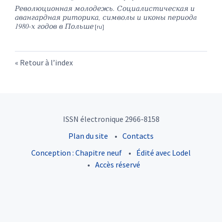
Революционная
молодежь
.
Социалистическая
и
авангардная
риторика
,
символы
и
иконы
период
a
1980-
х
годов
в
Польше
Retour à l’index
ISSN électronique 2966-8158
Plan du site
Contacts
Conception : Chapitre neuf
Édité avec Lodel
Accès réservé