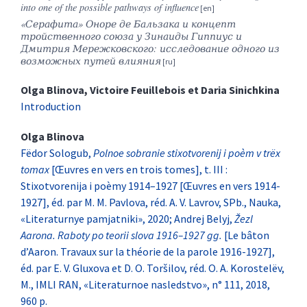
into one of the possible pathways of influence
«Серафита» Оноре де Бальзака и концепт
тройственного союза у Зинаиды Гиппиус и
Дмитрия Мережковского: исследование одного из
возможных путей влияния
Olga
Blinova
,
Victoire
Feuillebois
et
Daria
Sinichkina
Introduction
Olga
Blinova
Fëdor Sologub,
Polnoe sobranie stixotvorenij i poèm v trëx
tomax
[Œuvres en vers en trois tomes], t. III :
Stixotvorenija i poèmy 1914–1927 [Œuvres en vers 1914-
1927], éd. par M. M. Pavlova, réd. A. V. Lavrov, SPb., Nauka,
«Literaturnye pamjatniki», 2020; Andrej Belyj,
Žezl
Aarona. Raboty po teorii slova 1916–1927 gg.
[Le bâton
d’Aaron. Travaux sur la théorie de la parole 1916-1927],
éd. par E. V. Gluxova et D. O. Toršilov, réd. O. A. Korostelëv,
M., IMLI RAN, «Literaturnoe nasledstvo», n° 111, 2018,
960 p.