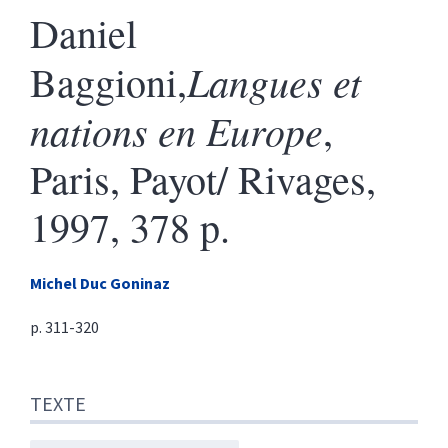
Daniel
Langues et
Baggioni,
nations en Europe
,
Paris, Payot/ Rivages,
1997, 378 p.
Michel
Duc Goninaz
p. 311-320
Texte
TEXTE
Citer cet article
Auteur