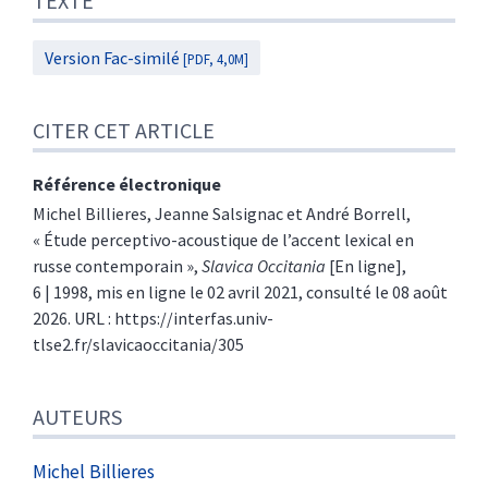
TEXTE
Version Fac-similé
[PDF, 4,0M]
CITER CET ARTICLE
Référence électronique
Michel
Billieres
,
Jeanne
Salsignac
et
André
Borrell
,
«
Étude perceptivo-acoustique de l’accent lexical en
russe contemporain
»,
Slavica Occitania
[En ligne],
6 | 1998, mis en ligne le 02 avril 2021, consulté le 08 août
2026. URL : https://interfas.univ-
tlse2.fr/slavicaoccitania/305
AUTEURS
Michel
Billieres