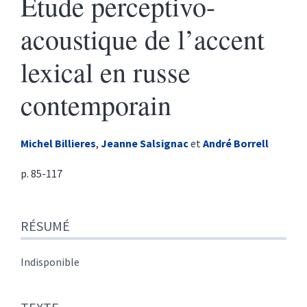
Étude perceptivo-
acoustique de l’accent
lexical en russe
contemporain
Michel
Billieres
,
Jeanne
Salsignac
et
André
Borrell
p. 85-117
Résumé
RÉSUMÉ
Texte
Citer cet article
Auteurs
Indisponible