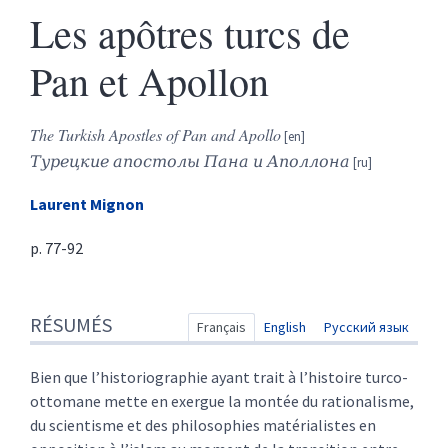
Les apôtres turcs de
Pan et Apollon
The Turkish Apostles of Pan and Apollo
Турецкие апостолы Пана и Аполлона
Laurent
Mignon
p. 77-92
Résumés
RÉSUMÉS
Index
Français
English
Русский язык
Texte
Citer cet article
Bien que l’historiographie ayant trait à l’histoire turco-
Auteur
ottomane mette en exergue la montée du rationalisme,
du scientisme et des philosophies matérialistes en