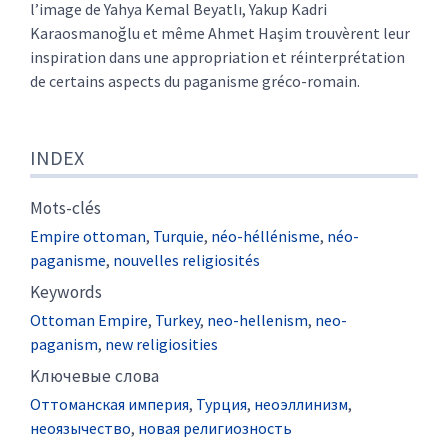
l’image de Yahya Kemal Beyatlı, Yakup Kadri
Karaosmanoğlu et même Ahmet Haşim trouvèrent leur
inspiration dans une appropriation et réinterprétation
de certains aspects du paganisme gréco-romain.
INDEX
Mots-clés
Empire ottoman
,
Turquie
,
néo-héllénisme
,
néo-
paganisme
,
nouvelles religiosités
Keywords
Ottoman Empire
,
Turkey
,
neo-hellenism
,
neo-
paganism
,
new religiosities
Kлючевые слова
Оттоманская империя
,
Турция
,
неоэллинизм
,
неоязычество
,
новая религиозность