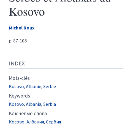
Kosovo
Michel
Roux
p. 87-108
Index
INDEX
Texte
Citer cet article
Auteur
Mots-clés
Kosovo
,
Albanie
,
Serbie
Keywords
Kosovo
,
Albania
,
Serbia
Kлючевые слова
Косово
,
Албания
,
Сербия