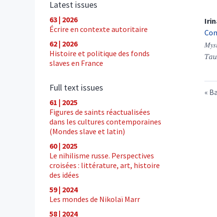
Latest issues
63 | 2026
Iri
Écrire en contexte autoritaire
Con
62 | 2026
Myst
Histoire et politique des fonds
Таи
slaves en France
Full text issues
Ba
61 | 2025
Figures de saints réactualisées
dans les cultures contemporaines
(Mondes slave et latin)
60 | 2025
Le nihilisme russe. Perspectives
croisées : littérature, art, histoire
des idées
59 | 2024
Les mondes de Nikolaï Marr
58 | 2024