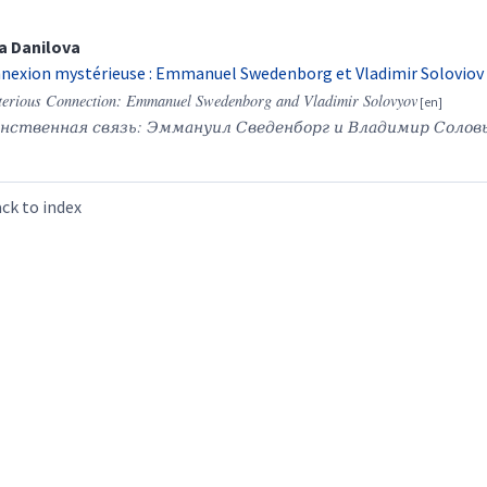
na
Danilova
nexion mystérieuse : Emmanuel Swedenborg et Vladimir Soloviov
erious Connection: Emmanuel Swedenborg and Vladimir Solovyov
нственная связь: Эммануил Сведенборг и Владимир Соловь
ck to index