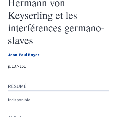
Hermann von
Keyserling et les
interférences germano-
slaves
Jean-Paul
Boyer
p. 137-151
Résumé
RÉSUMÉ
Texte
Citer cet article
Auteur
Indisponible