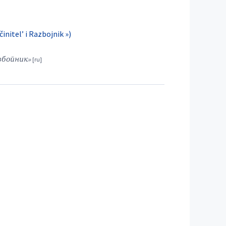
činitel’ i Razbojnik »)
збойник»