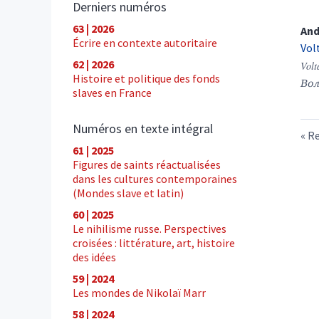
Derniers numéros
63 | 2026
And
Écrire en contexte autoritaire
Vol
62 | 2026
Volt
Histoire et politique des fonds
Вол
slaves en France
Numéros en texte intégral
Re
61 | 2025
Figures de saints réactualisées
dans les cultures contemporaines
(Mondes slave et latin)
60 | 2025
Le nihilisme russe. Perspectives
croisées : littérature, art, histoire
des idées
59 | 2024
Les mondes de Nikolaï Marr
58 | 2024