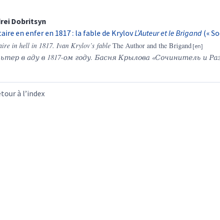
rei
Dobritsyn
taire en enfer en 1817 : la fable de Krylov
L’Auteur et le Brigand
(« So
aire in hell in 1817. Ivan Krylov’s fable
The Author and the Brigand
ьтер в аду в 1817-ом году. Басня Крылова «Сочинитель и Ра
tour à l’index