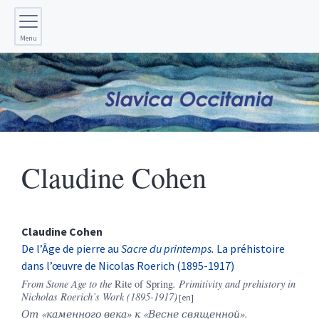
Menu
Claudine
Cohen
Claudine
Cohen
De l’Âge de pierre au
Sacre du printemps.
La préhistoire
dans l’œuvre de Nicolas Roerich (1895-1917)
From Stone Age to the
Rite of Spring
. Primitivity and prehistory in
Nicholas Roerich’s Work (1895-1917)
От «каменного века» к «Весне священной».