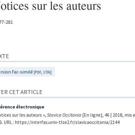
otices sur les auteurs
277-281
te
XTE
r cet article
rsion Fac-similé
[PDF, 173k]
TER CET ARTICLE
érence électronique
tices sur les auteurs »,
Slavica Occitania
[En ligne], 46 | 2018, mis 
6. URL : https://interfas.univ-tlse2.fr/slavicaoccitania/2144