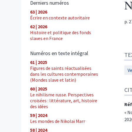
N
Derniers numéros
63 | 2026
Écrire en contexte autoritaire
p. 
62 | 2026
Histoire et politique des fonds
slaves en France
Tex
Numéros en texte intégral
TE
Cite
61 | 2025
Figures de saints réactualisées
Ve
dans les cultures contemporaines
(Mondes slave et latin)
60 | 2025
CI
Le nihilisme russe. Perspectives
croisées : littérature, art, histoire
Réf
des idées
« No
59 | 2024
202
Les mondes de Nikolaï Marr
58 | 2024