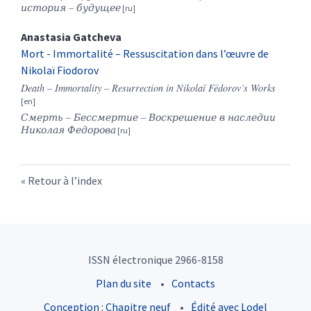
история – будущее
Anastasia
Gatcheva
Mort - Immortalité – Ressuscitation dans l’œuvre de
Nikolaï Fiodorov
Death – Immortality – Resurrection in Nikolaï Fëdorov’s Works
Смерть – Бессмертие – Воскрешение в наследии
Николая Федорова
Retour à l’index
ISSN électronique 2966-8158
Plan du site
Contacts
Conception : Chapitre neuf
Édité avec Lodel