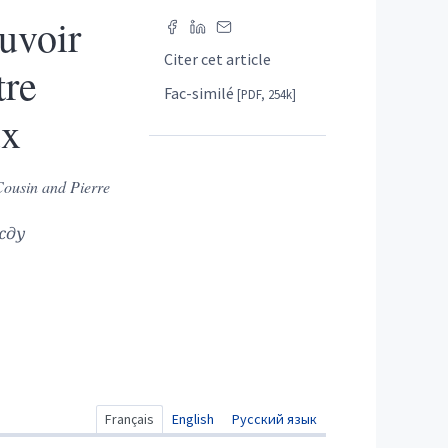
uvoir
Citer cet article
tre
Fac-similé
[PDF, 254k]
ux
Cousin and Pierre
жду
Français
English
Русский язык