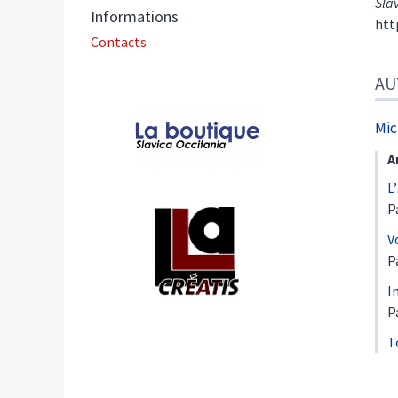
Sla
Informations
htt
Contacts
AU
Affiliations/partenaires
Mic
A
L’
P
V
P
I
P
T