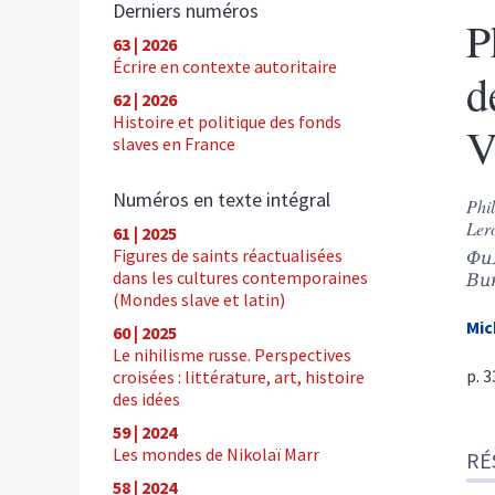
Derniers numéros
P
63 | 2026
Écrire en contexte autoritaire
d
62 | 2026
Histoire et politique des fonds
V
slaves en France
Numéros en texte intégral
Phi
Ler
61 | 2025
Figures de saints réactualisées
Фи
dans les cultures contemporaines
Ви
(Mondes slave et latin)
Mic
60 | 2025
Le nihilisme russe. Perspectives
p. 
croisées : littérature, art, histoire
des idées
59 | 2024
Ré
Les mondes de Nikolaï Marr
RÉ
Tex
58 | 2024
Cite