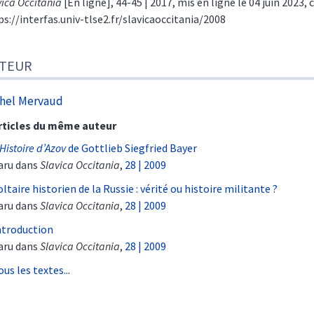
vica Occitania
[En ligne], 44-45 | 2017, mis en ligne le 04 juin 2023, 
ps://interfas.univ-tlse2.fr/slavicaoccitania/2008
TEUR
hel
Mervaud
rticles du même auteur
Histoire d’Azov
de Gottlieb Siegfried Bayer
aru dans
Slavica Occitania
,
28 | 2009
oltaire historien de la Russie : vérité ou histoire militante ?
aru dans
Slavica Occitania
,
28 | 2009
ntroduction
aru dans
Slavica Occitania
,
28 | 2009
ous les textes...