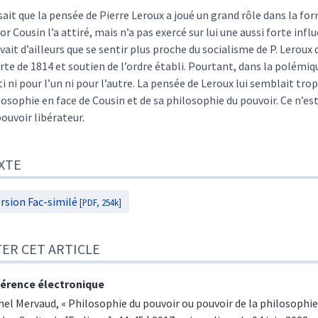
eur
sait que la pensée de Pierre Leroux a joué un grand rôle dans la fo
tor Cousin l’a attiré, mais n’a pas exercé sur lui une aussi forte in
vait d’ailleurs que se sentir plus proche du socialisme de P. Leroux 
rte de 1814 et soutien de l’ordre établi. Pourtant, dans la polémiq
ti ni pour l’un ni pour l’autre. La pensée de Leroux lui semblait tro
losophie en face de Cousin et de sa philosophie du pouvoir. Ce n’es
pouvoir libérateur.
XTE
rsion Fac-similé
[PDF, 254k]
TER CET ARTICLE
érence électronique
hel
Mervaud
, « Philosophie du pouvoir ou pouvoir de la philosophie