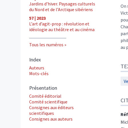
Jardins d’hiver. Paysages culturels
Aut
On 
du Nord et de l’Arctique sibériens
Vic
57 | 2023
pou
L’art d’agit-prop : révolution et
Cha
idéologie au théâtre et au cinéma
par
phi
Tous les numéros
au 
Index
TE
Auteurs
Mots-clés
Ve
Présentation
Comité éditorial
CI
Comité scientifique
Consignes aux éditeurs
scientifiques
Réf
Consignes aux auteurs
Mic