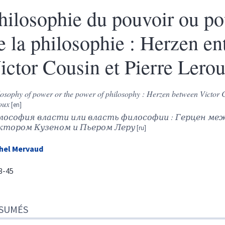
hilosophie du pouvoir ou po
e la philosophie : Herzen en
ictor Cousin et Pierre Lero
losophy of power or the power of philosophy : Herzen between Victor 
oux
лософия власти или власть философии : Герцен ме
ктором Кузеном и Пьером Леру
hel
Mervaud
33-45
sumés
SUMÉS
te
r cet article