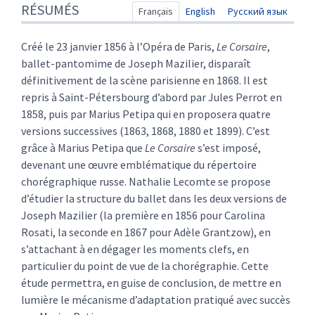
RÉSUMÉS
Texte
Français
English
Русский язык
Citer cet article
Auteur
Créé le 23 janvier 1856 à l’Opéra de Paris,
Le Corsaire
,
ballet-pantomime de Joseph Mazilier, disparaît
définitivement de la scène parisienne en 1868. Il est
repris à Saint-Pétersbourg d’abord par Jules Perrot en
1858, puis par Marius Petipa qui en proposera quatre
versions successives (1863, 1868, 1880 et 1899). C’est
grâce à Marius Petipa que
Le Corsaire
s’est imposé,
devenant une œuvre emblématique du répertoire
chorégraphique russe. Nathalie Lecomte se propose
d’étudier la structure du ballet dans les deux versions de
Joseph Mazilier (la première en 1856 pour Carolina
Rosati, la seconde en 1867 pour Adèle Grantzow), en
s’attachant à en dégager les moments clefs, en
particulier du point de vue de la chorégraphie. Cette
étude permettra, en guise de conclusion, de mettre en
lumière le mécanisme d’adaptation pratiqué avec succès