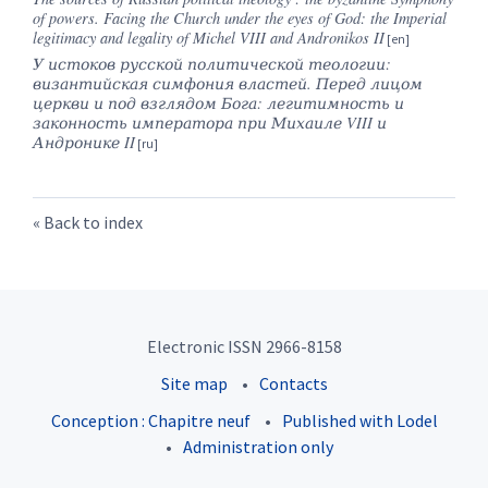
of powers. Facing the Church under the eyes of God: the Imperial
legitimacy and legality of Michel VIII and Andronikos II
У истоков русской политической теологии:
византийская симфония властей. Перед лицом
церкви и под взглядом Бога: легитимность и
законность императора при Михаиле VIII и
Андронике II
Back to index
Electronic ISSN 2966-8158
Site map
Contacts
Conception : Chapitre neuf
Published with Lodel
Administration only