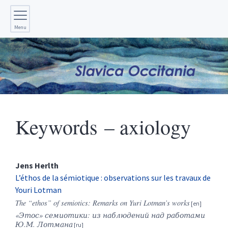
Menu
Keywords – axiology
Jens
Herlth
L’éthos de la sémiotique : observations sur les travaux de
Youri Lotman
The “ethos” of semiotics: Remarks on Yuri Lotman’s works
«Этос» семиотики: из наблюдений над работами
Ю.М. Лотмана