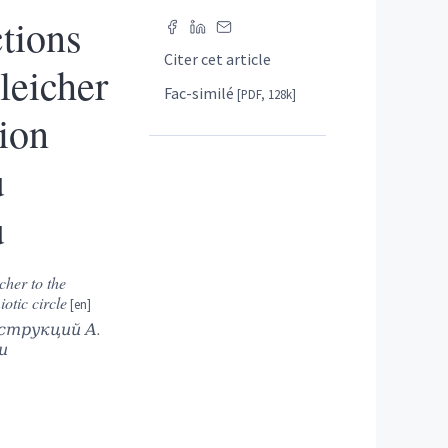
ctions
Citer cet article
leicher
Fac-similé
[PDF, 128k]
tion
u
u
cher to the
otic circle
струкций А.
и