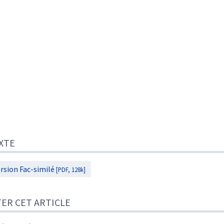
XTE
rsion Fac-similé
[PDF, 128k]
TER CET ARTICLE