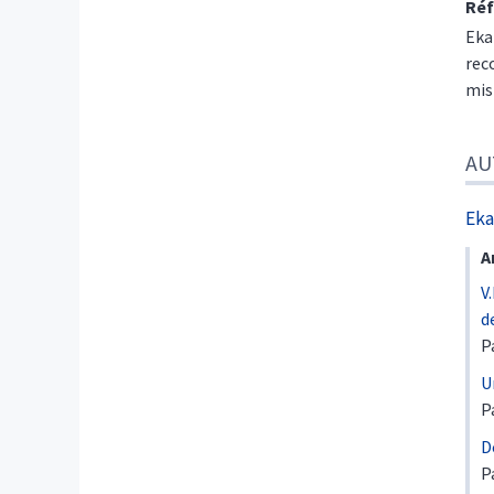
Réf
Eka
rec
mis
AU
Eka
A
V
d
P
U
P
D
P