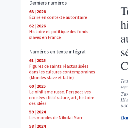
Derniers numéros
T
63 | 2026
Écrire en contexte autoritaire
h
62 | 2026
Histoire et politique des fonds
a
slaves en France
s
Numéros en texte intégral
61 | 2025
C
Figures de saints réactualisées
dans les cultures contemporaines
(Mondes slave et latin)
Text
60 | 2025
sema
Le nihilisme russe. Perspectives
Те
croisées : littérature, art, histoire
Шл
des idées
ис
59 | 2024
Les mondes de Nikolaï Marr
Eka
58 | 2024