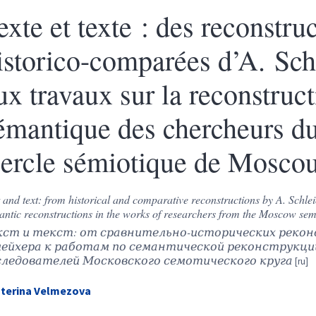
exte et texte : des reconstru
istorico-comparées d’A. Sch
ux travaux sur la reconstruc
émantique des chercheurs d
ercle sémiotique de Mosco
 and text: from historical and comparative reconstructions by A. Schlei
ntic reconstructions in the works of researchers from the Moscow semi
кст и текст: от сравнительно-исторических рекон
ейхера к работам по семантической реконструкци
следователей Московского семотического круга
terina
Velmezova