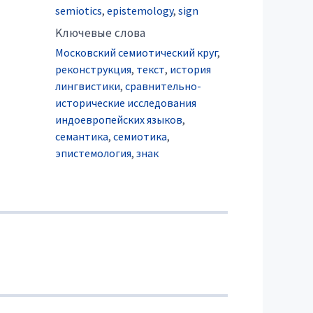
semiotics
,
epistemology
,
sign
Kлючевые слова
Московский семиотический круг
,
реконструкция
,
текст
,
история
лингвистики
,
сравнительно-
исторические исследования
индоевропейских языков
,
семантика
,
семиотика
,
эпистемология
,
знак