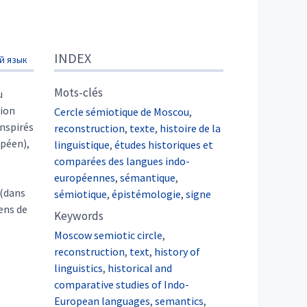
INDEX
й язык
Mots-clés
u
tion
Cercle sémiotique de Moscou
,
nspirés
reconstruction
,
texte
,
histoire de la
opéen),
linguistique
,
études historiques et
comparées des langues indo-
européennes
,
sémantique
,
 (dans
sémiotique
,
épistémologie
,
signe
ens de
Keywords
Moscow semiotic circle
,
reconstruction
,
text
,
history of
linguistics
,
historical and
comparative studies of Indo-
European languages
,
semantics
,