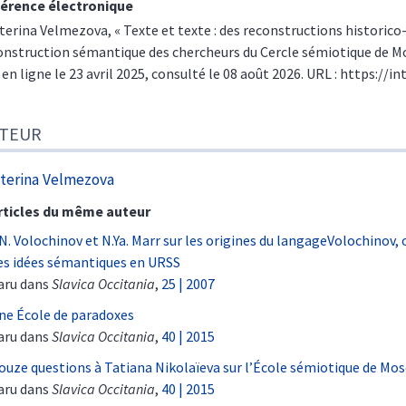
érence électronique
terina
Velmezova
, « Texte et texte : des reconstructions historic
onstruction sémantique des chercheurs du Cercle sémiotique de M
 en ligne le 23 avril 2025, consulté le 08 août 2026. URL : https://i
TEUR
terina
Velmezova
rticles du même auteur
.N. Volochinov et N.Ya. Marr sur les origines du langageVolochinov,
es idées sémantiques en URSS
aru dans
Slavica Occitania
,
25 | 2007
ne École de paradoxes
aru dans
Slavica Occitania
,
40 | 2015
ouze questions à Tatiana Nikolaïeva sur l’École sémiotique de Mo
aru dans
Slavica Occitania
,
40 | 2015