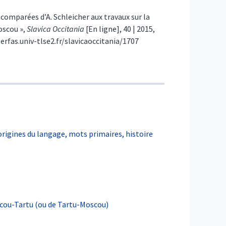
o-comparées d’A. Schleicher aux travaux sur la
oscou »,
Slavica Occitania
[En ligne], 40 | 2015,
nterfas.univ-tlse2.fr/slavicaoccitania/1707
 origines du langage, mots primaires, histoire
scou-Tartu (ou de Tartu-Moscou)