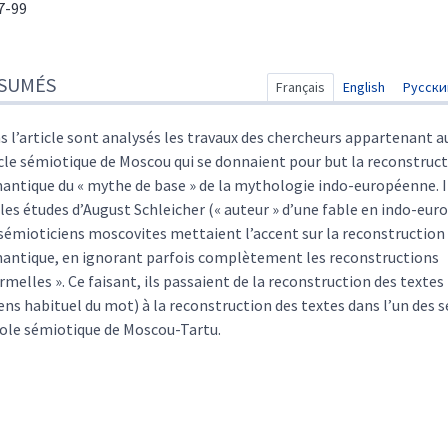
77-99
sumés
SUMÉS
ex
Français
English
Русски
te
r cet article
s l’article sont analysés les travaux des chercheurs appartenant a
eur
cle sémiotique de Moscou qui se donnaient pour but la reconstruc
antique du « mythe de base » de la mythologie indo-européenne. I
 les études d’August Schleicher (« auteur » d’une fable en indo-eur
 sémioticiens moscovites mettaient l’accent sur la reconstruction
antique, en ignorant parfois complètement les reconstructions
ormelles ». Ce faisant, ils passaient de la reconstruction des textes
sens habituel du mot) à la reconstruction des textes dans l’un des s
cole sémiotique de Moscou-Tartu.