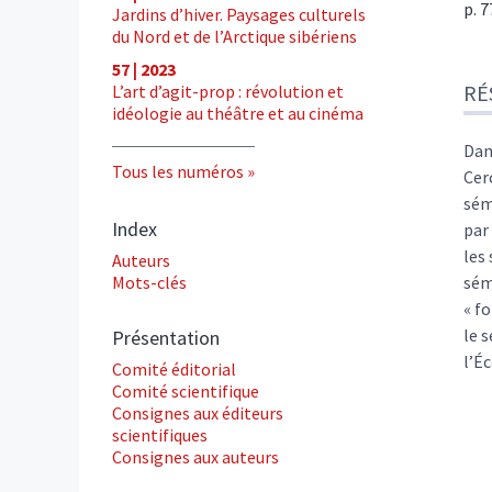
p. 
Jardins d’hiver. Paysages culturels
du Nord et de l’Arctique sibériens
Ré
57 | 2023
RÉ
L’art d’agit-prop : révolution et
Ind
idéologie au théâtre et au cinéma
Tex
Cite
Dan
Tous les numéros
Aut
Cer
sém
Index
par
les
Auteurs
Mots-clés
sém
« f
le 
Présentation
l’É
Comité éditorial
Comité scientifique
Consignes aux éditeurs
scientifiques
Consignes aux auteurs