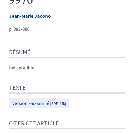
Jean-Marie
Jacono
p. 393-396
Résumé
RÉSUMÉ
Texte
Citer cet article
Auteur
indisponible
TEXTE
Version Fac-similé
[PDF, 47k]
CITER CET ARTICLE