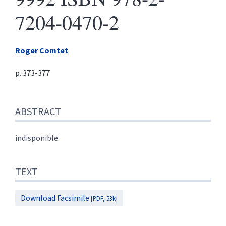
7204-0470-2
Roger
Comtet
p. 373-377
Abstract
ABSTRACT
Text
References
Author
indisponible
TEXT
Download Facsimile
[PDF, 53k]