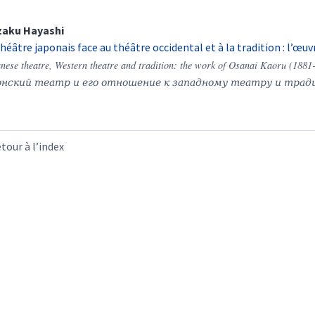
zaku
Hayashi
théâtre japonais face au théâtre occidental et à la tradition : l’œ
nese theatre, Western theatre and tradition: the work of Osanai Kaoru (1881
нский театр и его отношение к западному театру и традиц
tour à l’index