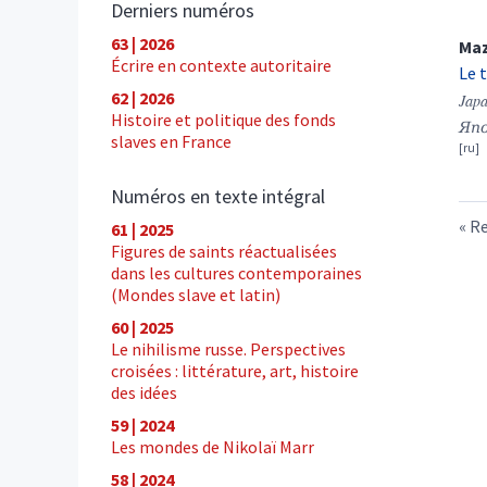
Derniers numéros
63 | 2026
Ma
Écrire en contexte autoritaire
Le 
62 | 2026
Japa
Histoire et politique des fonds
Япо
slaves en France
Numéros en texte intégral
Re
61 | 2025
Figures de saints réactualisées
dans les cultures contemporaines
(Mondes slave et latin)
60 | 2025
Le nihilisme russe. Perspectives
croisées : littérature, art, histoire
des idées
59 | 2024
Les mondes de Nikolaï Marr
58 | 2024