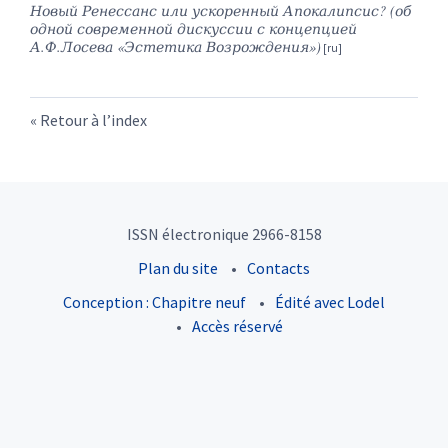
Новый Ренессанс или ускоренный Апокалипсис? (об
одной современной дискуссии с концепцией
А.Ф.Лосева «Эстетика Возрождения»)
Retour à l’index
ISSN électronique 2966-8158
Plan du site
Contacts
Conception : Chapitre neuf
Édité avec Lodel
Accès réservé