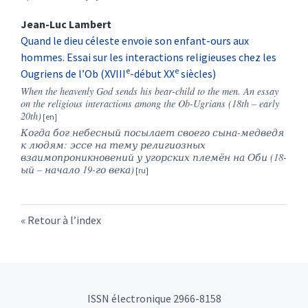
Jean-Luc
Lambert
Quand le dieu céleste envoie son enfant-ours aux
hommes. Essai sur les interactions religieuses chez les
e
e
Ougriens de l’Ob (XVIII
-début XX
siècles)
When the heavenly God sends his bear-child to the men. An essay
on the religious interactions among the Ob-Ugrians (18th – early
20th)
Когда бог небесный посылает своего сына-медведя
к людям: эссе на тему религиозных
взаимопроникновений у угорских племён на Оби (18-
ый – начало 19-го века)
Retour à l’index
ISSN électronique 2966-8158