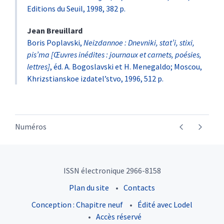
Editions du Seuil, 1998, 382 p.
Jean
Breuillard
Boris Poplavski,
Neizdannoe : Dnevniki, stat’i, stixi,
pis’ma [Œuvres inédites : journaux et carnets, poésies,
lettres]
, éd. A. Bogoslavski et H. Menegaldo; Moscou,
Khrizstianskoe izdatel’stvo, 1996, 512 p.
Numéros
ISSN électronique 2966-8158
Plan du site
Contacts
Conception : Chapitre neuf
Édité avec Lodel
Accès réservé