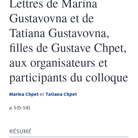
Lettres de Marina
Gustavovna et de
Tatiana Gustavovna,
filles de Gustave Chpet,
aux organisateurs et
participants du colloque
Marina
Chpet
et
Tatiana
Chpet
p. 535-541
Résumé
RÉSUMÉ
Texte