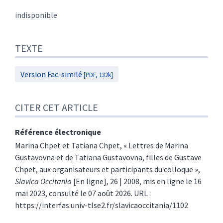
Citer cet article
Auteurs
indisponible
TEXTE
Version Fac-similé
[PDF, 132k]
CITER CET ARTICLE
Référence électronique
Marina
Chpet
et
Tatiana
Chpet
, « Lettres de Marina
Gustavovna et de Tatiana Gustavovna, filles de Gustave
Chpet, aux organisateurs et participants du colloque »,
Slavica Occitania
[En ligne], 26 | 2008, mis en ligne le 16
mai 2023, consulté le 07 août 2026. URL :
https://interfas.univ-tlse2.fr/slavicaoccitania/1102