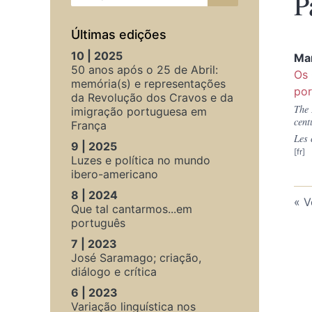
P
Últimas edições
10 | 2025
Mar
50 anos após o 25 de Abril:
Os 
memória(s) e representações
por
da Revolução dos Cravos e da
The 
imigração portuguesa em
cent
França
Les 
9 | 2025
Luzes e política no mundo
ibero-americano
8 | 2024
V
Que tal cantarmos...em
português
7 | 2023
José Saramago; criação,
diálogo e crítica
6 | 2023
Variação linguística nos