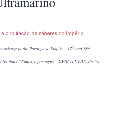
Ultramarino
 a circulação de saberes no império
th
th
 knowledge in the Portuguese Empire - 17
and 18
e
e
savoirs dans l’Emprire portugais – XVII
et XVIII
siècles