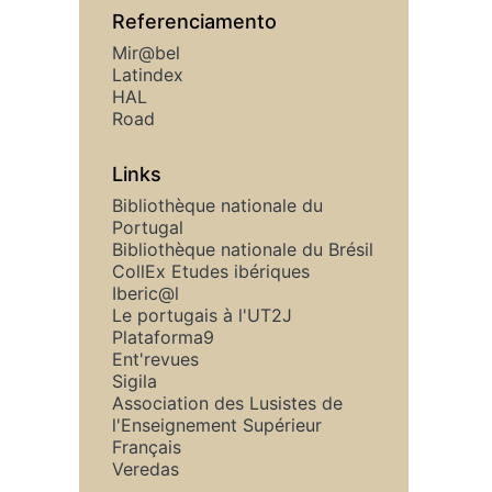
Referenciamento
Mir@bel
Latindex
HAL
Road
Links
Bibliothèque nationale du
Portugal
Bibliothèque nationale du Brésil
CollEx Etudes ibériques
Iberic@l
Le portugais à l'UT2J
Plataforma9
Ent'revues
Sigila
Association des Lusistes de
l'Enseignement Supérieur
Français
Veredas