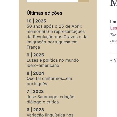
M
Últimas edições
10 | 2025
Lo
50 anos após o 25 de Abril:
Les
memória(s) e representações
The 
da Revolução dos Cravos e da
Os e
imigração portuguesa em
França
9 | 2025
Luzes e política no mundo
V
ibero-americano
8 | 2024
Que tal cantarmos...em
português
7 | 2023
José Saramago; criação,
diálogo e crítica
6 | 2023
Variação linguística nos