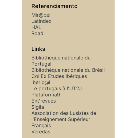
Referenciamento
Mir@bel
Latindex
HAL
Road
Links
Bibliothèque nationale du
Portugal
Bibliothèque nationale du Brésil
CollEx Etudes ibériques
Iberic@l
Le portugais à l'UT2J
Plataforma9
Ent'revues
Sigila
Association des Lusistes de
l'Enseignement Supérieur
Français
Veredas