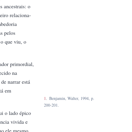
s ancestrais: o
iro relaciona-
abedoria
as pelos
 o que viu, o
ador primordial,
ecido na
de narrar está
stá em
1
Benjamin, Walter, 1994, p.
200-201.
i o lado épico
ncia vivida e
omo ele mesmo