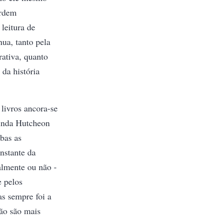
ordem
leitura de
ua, tanto pela
rativa, quanto
 da história
livros ancora-se
Linda Hutcheon
bas as
nstante da
ralmente ou não -
e pelos
as sempre foi a
não são mais