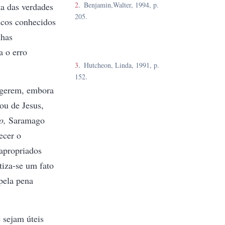
2
Benjamin,Walter, 1994, p.
ta das verdades
205.
ricos conhecidos
lhas
a o erro
3
Hutcheon, Linda, 1991, p.
152.
ugerem, embora
ou de Jesus,
o,
Saramago
ecer o
apropriados
atiza-se um fato
 pela pena
 sejam úteis