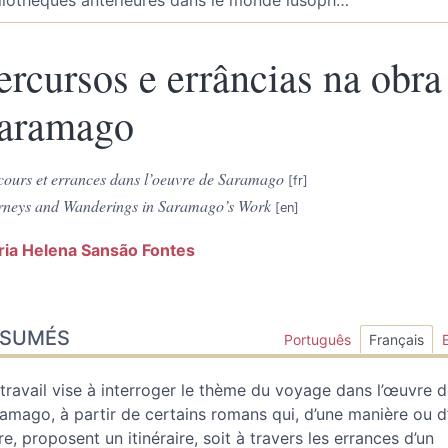
ercursos e errâncias na obra
aramago
cours et errances dans l’oeuvre de Saramago
rneys and Wanderings in Saramago’s Work
ria Helena Sansão
Fontes
sumés
ÉSUMÉS
ex
Português
Français
te
liographie
travail vise à interroger le thème du voyage dans l’œuvre 
tes
amago, à partir de certains romans qui, d’une manière ou d
er cet article
re, proposent un itinéraire, soit à travers les errances d’un