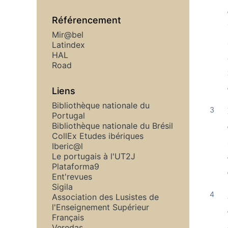
Référencement
Mir@bel
Latindex
HAL
Road
Liens
Bibliothèque nationale du
Portugal
Bibliothèque nationale du Brésil
CollEx Etudes ibériques
Iberic@l
Le portugais à l'UT2J
Plataforma9
Ent'revues
Sigila
Association des Lusistes de
l'Enseignement Supérieur
Français
Veredas