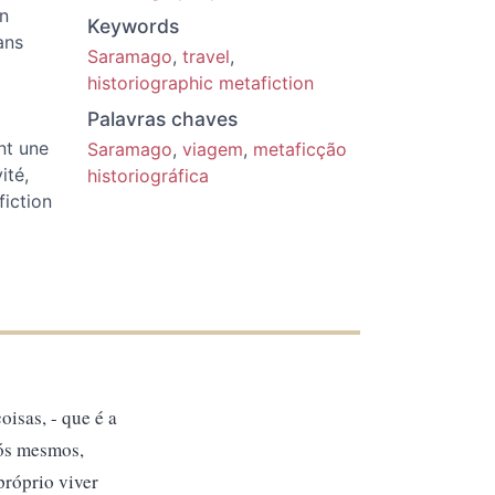
ïn
Keywords
ans
Saramago
,
travel
,
historiographic metafiction
Palavras chaves
nt une
Saramago
,
viagem
,
metaficção
ité,
historiográfica
fiction
oisas, - que é a
nós mesmos,
próprio viver