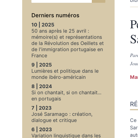
Derniers numéros
P
10 | 2025
50 ans après le 25 avril :
S
mémoire(s) et représentations
de la Révolution des Oeillets et
de l'immigration portugaise en
Par
France
Jou
9 | 2025
Lumières et politique dans le
monde ibéro-américain
Ma
8 | 2024
Si on chantait, si on chantait...
Ré
en portugais
R
Ind
7 | 2023
Tex
José Saramago : création,
Bib
dialogue et critique
Ce 
No
Sar
6 | 2023
Cit
aut
Variation linguistique dans les