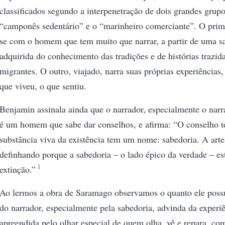
classificados segundo a interpenetração de dois grandes grupo
“camponês sedentário” e o “marinheiro comerciante”. O prime
se com o homem que tem muito que narrar, a partir de uma s
adquirida do conhecimento das tradições e de histórias trazid
migrantes. O outro, viajado, narra suas próprias experiências,
que viveu, o que sentiu.
Benjamin assinala ainda que o narrador, especialmente o narr
é um homem que sabe dar conselhos, e afirma: “O conselho t
substância viva da existência tem um nome: sabedoria. A arte 
definhando porque a sabedoria – o lado épico da verdade – e
1
extinção.”
Ao lermos a obra de Saramago observamos o quanto ele possu
do narrador, especialmente pela sabedoria, advinda da experiê
apreendida pelo olhar especial de quem olha, vê e repara, c