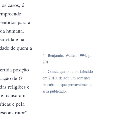
 os casos, é
 empreende
sentidos para a
vida humana,
sa vida e na
idade de quem a
4
Benjamin, Walter, 1994, p.
201.
vertida posição
5
Consta que o autor, falecido
icação de
O
em 2010, deixou um romance
inacabado, que provavelmente
das religiões e
será publicado.
nte, causaram
ticas e pela
esconstrutor”