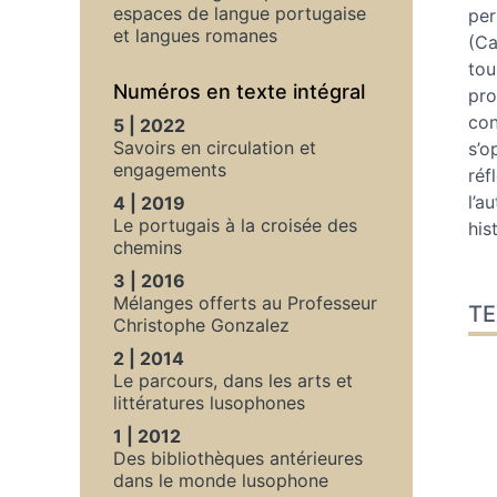
Aut
espaces de langue portugaise
per
et langues romanes
(Ca
tou
Numéros en texte intégral
pro
con
5 | 2022
Savoirs en circulation et
s’o
engagements
réf
l’a
4 | 2019
Le portugais à la croisée des
his
chemins
3 | 2016
Mélanges offerts au Professeur
TE
Christophe Gonzalez
2 | 2014
Le parcours, dans les arts et
littératures lusophones
1 | 2012
Des bibliothèques antérieures
dans le monde lusophone