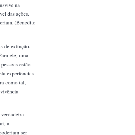
ansvive na
vel das ações,
ecriam. (Benedito
s de extinção.
Para ele, uma
s pessoas estão
la experiências
ra como tal,
evivência
a verdadeira
aí, a
 poderiam ser