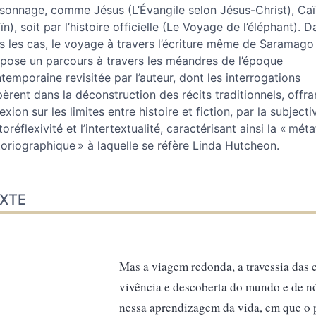
eur
sonnage, comme Jésus (L’Évangile selon Jésus-Christ), Ca
ïn), soit par l’histoire officielle (Le Voyage de l’éléphant). D
s les cas, le voyage à travers l’écriture même de Saramago
pose un parcours à travers les méandres de l’époque
temporaine revisitée par l’auteur, dont les interrogations
pèrent dans la déconstruction des récits traditionnels, offra
lexion sur les limites entre histoire et fiction, par la subjectiv
utoréflexivité et l’intertextualité, caractérisant ainsi la « méta
toriographique » à laquelle se réfère Linda Hutcheon.
XTE
Mas a viagem redonda, a travessia das c
vivência e descoberta do mundo e de 
nessa aprendizagem da vida, em que o 