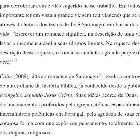
para corroborar com o viés sugerido nesse trabalho. Em todos
importante ter em vista a grande viagem (ou viagens) que se
através da leitura dos textos de José Saramago, em busca dos 
vida. “Escrever um romance significa, na descrição de uma 
levar o incomensurável a seus últimos limites. Na riqueza des
descrição dessa riqueza, o romance anuncia a grande perplex
4
vive.”
5
Caim
(2009), último romance de Saramago
, revela a contro
do autor diante da história bíblica, já conhecida desde a publ
evangelho segundo Jesus Cristo
. Suas idéias acerca de Deus, 
dos ensinamentos proferidos pela igreja católica, especialme
intermináveis polêmicas em Portugal, pela agudeza de suas crí
corajosa forma com que expôs seu pensamento, totalmente “d
dos dogmas religiosos.