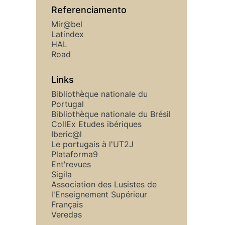
Referenciamento
Mir@bel
Latindex
HAL
Road
Links
Bibliothèque nationale du
Portugal
Bibliothèque nationale du Brésil
CollEx Etudes ibériques
Iberic@l
Le portugais à l'UT2J
Plataforma9
Ent'revues
Sigila
Association des Lusistes de
l'Enseignement Supérieur
Français
Veredas