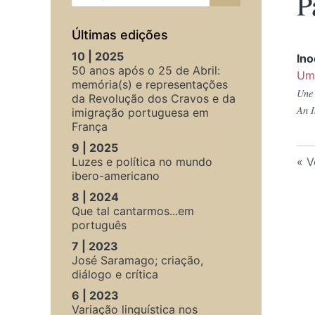
P
Últimas edições
10 | 2025
In
50 anos após o 25 de Abril:
Uma
memória(s) e representações
Une 
da Revolução dos Cravos e da
An I
imigração portuguesa em
França
9 | 2025
Luzes e política no mundo
V
ibero-americano
8 | 2024
Que tal cantarmos...em
português
7 | 2023
José Saramago; criação,
diálogo e crítica
6 | 2023
Variação linguística nos