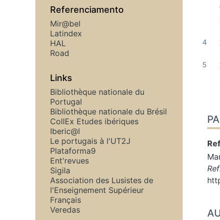
Referenciamento
Mir@bel
Latindex
HAL
Road
Links
Bibliothèque nationale du
Portugal
Bibliothèque nationale du Brésil
PA
CollEx Etudes ibériques
Iberic@l
Le portugais à l'UT2J
Ref
Plataforma9
Ma
Ent'revues
Ref
Sigila
Association des Lusistes de
htt
l'Enseignement Supérieur
Français
Veredas
A