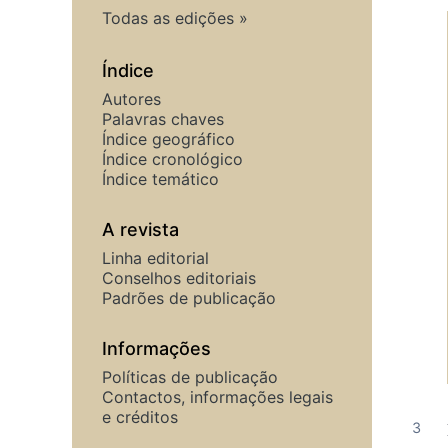
Todas as edições
Índice
Autores
Palavras chaves
Índice geográfico
Índice cronológico
Índice temático
A revista
Linha editorial
Conselhos editoriais
Padrões de publicação
Informações
Políticas de publicação
Contactos, informações legais
e créditos