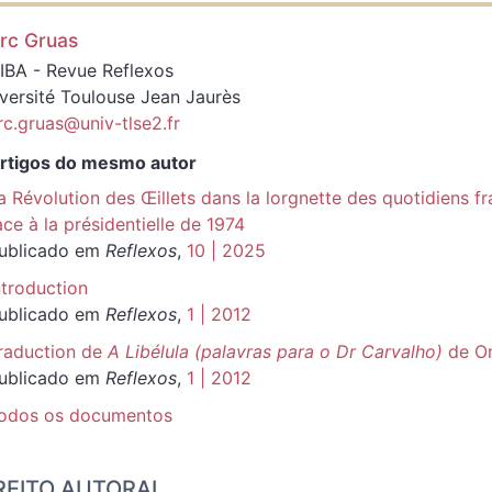
rc
Gruas
IBA - Revue Reflexos
versité Toulouse Jean Jaurès
c.gruas@univ-tlse2.fr
rtigos do mesmo autor
a Révolution des Œillets dans la lorgnette des quotidiens fr
ace à la présidentielle de 1974
ublicado em
Reflexos
,
10 | 2025
ntroduction
ublicado em
Reflexos
,
1 | 2012
raduction de
A Libélula
(palavras para o Dr Carvalho)
de On
ublicado em
Reflexos
,
1 | 2012
odos os documentos
REITO AUTORAL