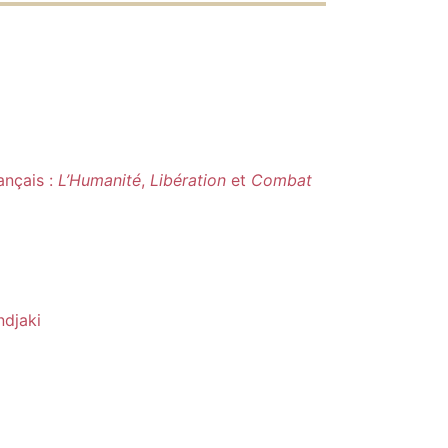
ançais :
L’Humanité
,
Libération
et
Combat
djaki