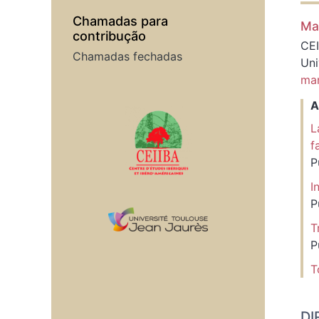
Chamadas para
Ma
contribução
CEI
Chamadas fechadas
Uni
mar
A
Em colaboração com
L
f
P
I
P
T
P
T
DI