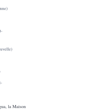
onne)
t-
uvelle)
)
t-
gua, la Maison