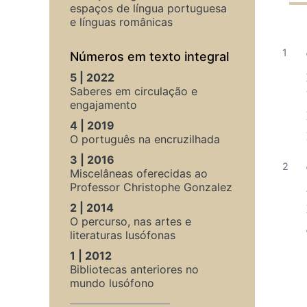
espaços de língua portuguesa
e línguas românicas
Números em texto integral
5 | 2022
Saberes em circulação e
engajamento
4 | 2019
O português na encruzilhada
3 | 2016
Miscelâneas oferecidas ao
Professor Christophe Gonzalez
2 | 2014
O percurso, nas artes e
literaturas lusófonas
1 | 2012
Bibliotecas anteriores no
mundo lusófono