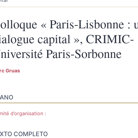
olloque « Paris-Lisbonne : 
ialogue capital », CRIMIC-
niversité Paris-Sorbonne
rc
Gruas
no
LANO
to completo
a citar este artigo
or
ité d’organisation :
XTO COMPLETO