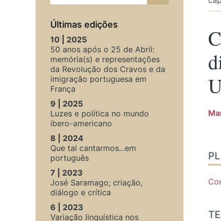
Últimas edições
C
10 | 2025
50 anos após o 25 de Abril:
d
memória(s) e representações
da Revolução dos Cravos e da
U
imigração portuguesa em
França
9 | 2025
Ma
Luzes e política no mundo
ibero-americano
8 | 2024
Pla
Que tal cantarmos...em
P
Tex
português
Par
7 | 2023
Aut
Com
José Saramago; criação,
diálogo e crítica
6 | 2023
TE
Variação linguística nos