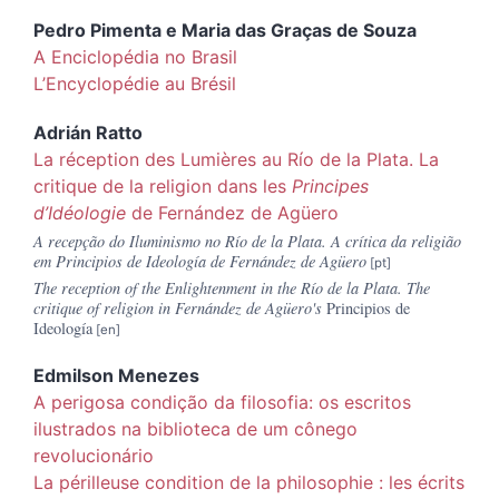
Pedro
Pimenta
e
Maria das Graças de
Souza
A Enciclopédia no Brasil
L’Encyclopédie au Brésil
Adrián
Ratto
La réception des Lumières au
Río de la Plata
. L
a
critique de la religion dans les
Principes
d’Idéologie
de Fernández de Agüero
A recepção do Iluminismo no Río de la Plata. A crítica da religião
em Principios de Ideología de Fernández de Agüero
The reception of the Enlightenment in the Río de la Plata. The
critique of religion in Fernández de Agüero's
Principios de
Ideología
Edmilson
Menezes
A perigosa condição da filosofia: os escritos
ilustrados na biblioteca de um cônego
revolucionário
La périlleuse condition de la philosophie : les écrits