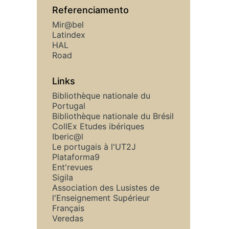
Referenciamento
Mir@bel
Latindex
HAL
Road
Links
Bibliothèque nationale du
Portugal
Bibliothèque nationale du Brésil
CollEx Etudes ibériques
Iberic@l
Le portugais à l'UT2J
Plataforma9
Ent'revues
Sigila
Association des Lusistes de
l'Enseignement Supérieur
Français
Veredas