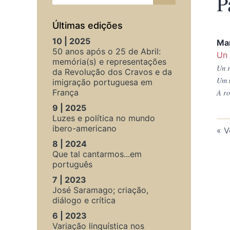
P
Últimas edições
10 | 2025
Ma
50 anos após o 25 de Abril:
Un 
memória(s) e representações
Un r
da Revolução dos Cravos e da
Um
imigração portuguesa em
França
A ro
9 | 2025
Luzes e política no mundo
ibero-americano
V
8 | 2024
Que tal cantarmos...em
português
7 | 2023
José Saramago; criação,
diálogo e crítica
6 | 2023
Variação linguística nos