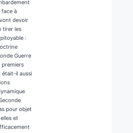
bombardement
 face à
 vont devoir
 tirer les
pitoyable :
doctrine
conde Guerre
s premiers
était-il aussi
ions
 dynamique
 Seconde
pas pour objet
elles et
efficacement