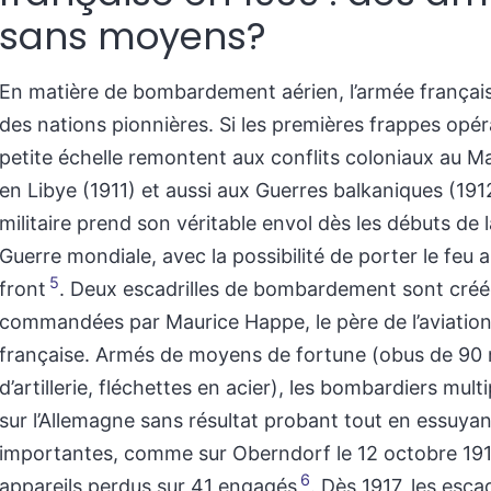
sans moyens?
En matière de bombardement aérien, l’armée française
des nations pionnières. Si les premières frappes opér
petite échelle remontent aux conflits coloniaux au M
en Libye (1911) et aussi aux Guerres balkaniques (1912)
militaire prend son véritable envol dès les débuts de 
Guerre mondiale, avec la possibilité de porter le feu 
5
front
. Deux escadrilles de bombardement sont créé
commandées par Maurice Happe, le père de l’aviation
française. Armés de moyens de fortune (obus de 9
d’artillerie, fléchettes en acier), les bombardiers multi
sur l’Allemagne sans résultat probant tout en essuya
importantes, comme sur Oberndorf le 12 octobre 1916
6
appareils perdus sur 41 engagés
. Dès 1917, les escad