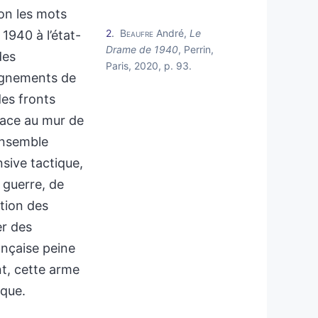
lon les mots
2
Beaufre
André,
Le
1940 à l’état-
Drame de 1940
, Perrin,
des
Paris, 2020, p. 93.
eignements de
des fronts
face au mur de
 ensemble
nsive tactique,
e guerre, de
ation des
er des
ançaise peine
nt, cette arme
aque.