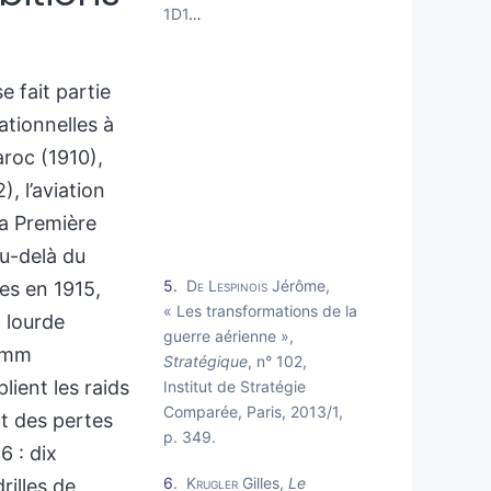
1D1
…
 fait partie
ationnelles à
aroc (1910),
, l’aviation
la Première
au-delà du
5
De Lespinois
Jérôme,
es en 1915,
« Les transformations de la
 lourde
guerre aérienne »,
0 mm
Stratégique
, n° 102,
plient les raids
Institut de Stratégie
Comparée, Paris, 2013/1,
nt des pertes
p. 349.
 : dix
6
Krugler
Gilles,
Le
rilles de