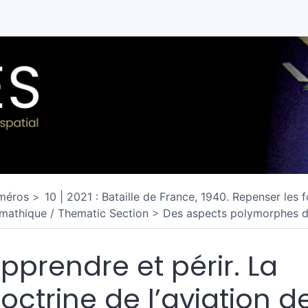
méros
10 | 2021 : Bataille de France, 1940. Repenser les f
mathique / Thematic Section
Des aspects polymorphes d’u
pprendre et périr. La
octrine de l’aviation d