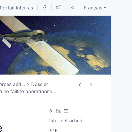
Portail Interfas
Français
orces aéri
…
Dossier
ne faillite opérationne
…
Citer cet article
e
PDF