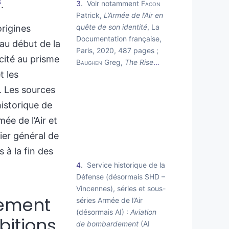
3
3
Voir notamment
Facon
.
Patrick,
L’Armée de l’Air en
quête de son identité
, La
origines
Documentation française,
au début de la
Paris, 2020, 487 pages ;
cité au prisme
Baughen
Greg,
The Rise
…
t les
t. Les sources
istorique de
ée de l’Air et
tier général de
s à la fin des
4
Service historique de la
Défense (désormais SHD –
Vincennes), séries et sous-
ement
séries Armée de l’Air
(désormais AI) :
Aviation
bitions
de bombardement
(AI