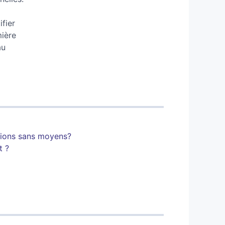
ifier
mière
au
tions sans moyens?
t ?