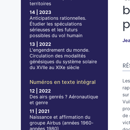
territoires
b
14 | 2023
Anticipations rationnelles.
p
Étudier les spéculations
sérieuses et les futurs
possibles du vol humain
Je
13 | 2022
L'engendrement du monde.
Circulation des modalités
Ré
génésiques du système solaire
RÉ
Ind
du XVIIe au XIXe siècle
Pla
Tex
Les
Numéros en texte intégral
No
rap
12 | 2022
Cit
sur
Des airs genrés ? Aéronautique
Aut
Vui
et genre
pro
11 | 2021
de 
Naissance et affirmation du
vic
groupe Airbus (années 1960-
années 1980)
doc