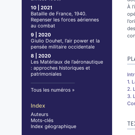
À l
10 | 2021
Bataille de France, 1940.
opé
Repenser les forces aériennes
l’o
au combat
des
9 | 2020
con
Giulio Douhet, l’air power et la
pensée militaire occidentale
8 | 2020
PL
Les Matériaux de l’aéronautique
: approches historiques et
patrimoniales
Int
1. 
2. 
Tous les numéros
3. 
Con
Index
Auteurs
Mots-clés
TE
Index géographique