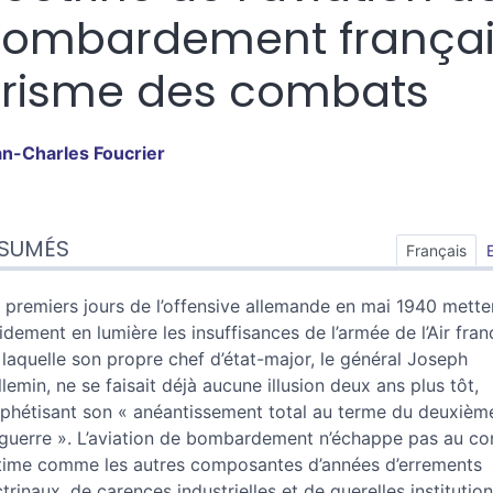
ombardement françai
risme des combats
an-Charles
Foucrier
sumés
SUMÉS
ex
Français
n
te
 premiers jours de l’offensive allemande en mai 1940 mette
tes
idement en lumière les insuffisances de l’armée de l’Air fran
er cet article
 laquelle son propre chef d’état-major, le général Joseph
eur
llemin, ne se faisait déjà aucune illusion deux ans plus tôt,
phétisant son « anéantissement total au terme du deuxièm
guerre ». L’aviation de bombardement n’échappe pas au con
time comme les autres composantes d’années d’errements
trinaux, de carences industrielles et de querelles institution