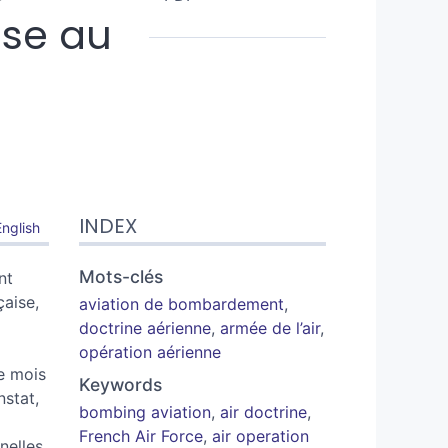
se au
INDEX
English
Mots-clés
nt
çaise,
aviation de bombardement
,
doctrine aérienne
,
armée de l’air
,
opération aérienne
e mois
Keywords
stat,
bombing aviation
,
air doctrine
,
French Air Force
,
air operation
nelles.