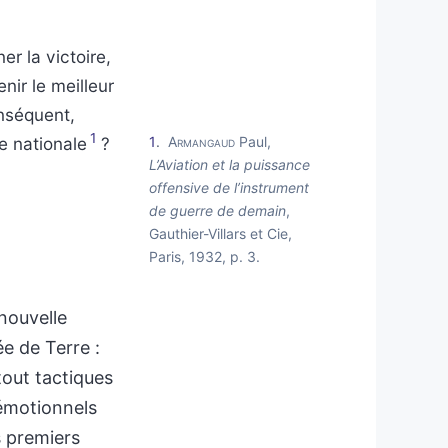
er la victoire,
enir le meilleur
onséquent,
1
e nationale
?
1
Armangaud
Paul,
L’Aviation et la puissance
offensive de l’instrument
de guerre de demain
,
Gauthier-Villars et Cie,
Paris, 1932, p. 3.
 nouvelle
ée de Terre :
tout tactiques
 émotionnels
s premiers