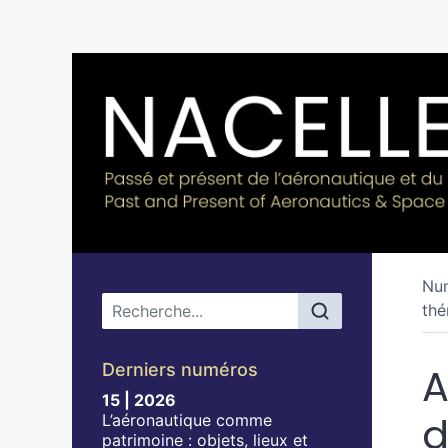
Nu
Menu principal
thé
Derniers numéros
A
15 | 2026
d
L’aéronautique comme
patrimoine : objets, lieux et