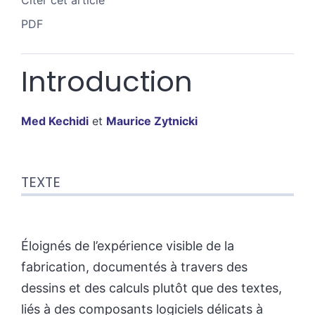
Citer cet article
PDF
Introduction
Med
Kechidi
et
Maurice
Zytnicki
Texte
TEXTE
Notes
Citer cet article
Auteurs
Éloignés de l’expérience visible de la
fabrication, documentés à travers des
dessins et des calculs plutôt que des textes,
liés à des composants logiciels délicats à