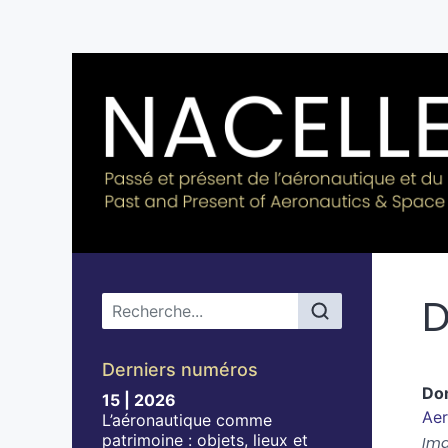
D
Menu principal
Derniers numéros
Do
15 | 2026
Aer
L’aéronautique comme
patrimoine : objets, lieux et
Ima